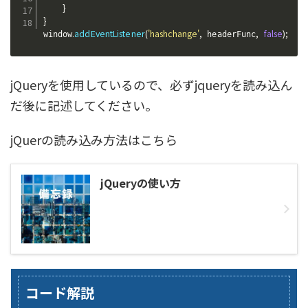
}
}
.
addEventListener
(
'hashchange'
,
,
false
)
;
window
 headerFunc
jQueryを使用しているので、必ずjqueryを読み込ん
だ後に記述してください。
jQuerの読み込み方法はこちら
jQueryの使い方
コード解説