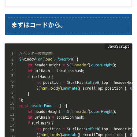
まずはコードから。
// ヘッダー位置調整
$
(
)
.
on
(
'load'
,
function
(
)
{
window
let
=
$
(
'.l-header'
)
.
outerHeight
(
)
;
 headerHeight 
let
=
.
;
 urlHash 
 location
hash
if
(
)
{
urlHash
let
=
$
(
)
.
offset
(
)
.
-
 position 
urlHash
top 
 headerHeig
$
(
'html, body'
)
.
animate
(
{
:
}
,
0
)
;
 scrollTop
 position 
}
}
)
;
const
headerFunc
=
(
)
=>
{
let
=
$
(
'.l-header'
)
.
outerHeight
(
)
;
 headerHeight 
let
=
.
;
 urlHash 
 location
hash
if
(
)
{
urlHash
let
=
$
(
)
.
offset
(
)
.
-
 position 
urlHash
top 
 headerHeig
$
(
'html, body'
)
.
animate
(
{
:
}
,
0
)
;
 scrollTop
 position 