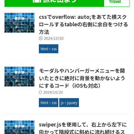
cssでoverflow: auto;をあてた横スク
ロールするtableの右側に余白をつける
方法
2024/10/30
html・css
モーダルやハンバーガーメニューを開
いたときに絶対に背景を動かないよう
にするコード（iOSも対応）
2024/10/23
html・css
js・jquery
swiper.jsを使用して、右上から左下に
向かって階段式に斜めに流れ続けるス