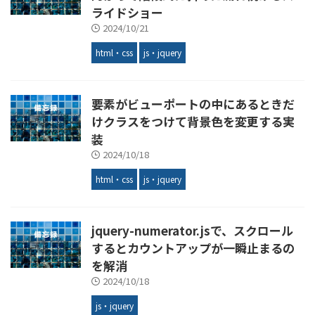
ライドショー
2024/10/21
html・css
js・jquery
要素がビューポートの中にあるときだ
けクラスをつけて背景色を変更する実
装
2024/10/18
html・css
js・jquery
jquery-numerator.jsで、スクロール
するとカウントアップが一瞬止まるの
を解消
2024/10/18
js・jquery